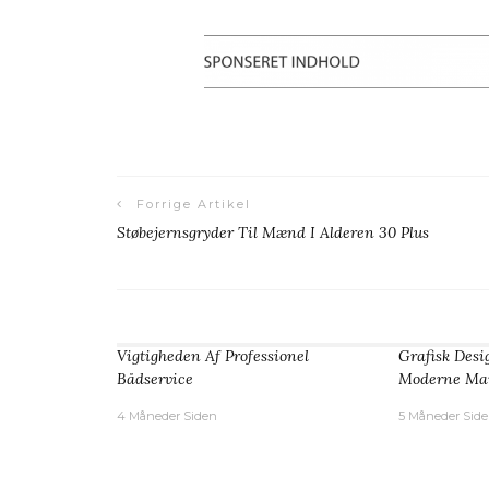
Forrige Artikel
Støbejernsgryder Til Mænd I Alderen 30 Plus
Vigtigheden Af Professionel
Grafisk Desi
Bådservice
Moderne Mar
4 Måneder Siden
5 Måneder Sid