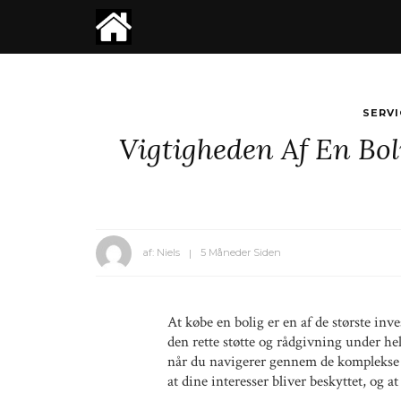
SERV
Vigtigheden Af En Bol
af:
Niels
5 Måneder Siden
At købe en bolig er en af de største inve
den rette støtte og rådgivning under he
når du navigerer gennem de komplekse a
at dine interesser bliver beskyttet, og