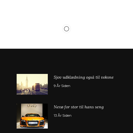
1
Sjov udklædning også til voksne
9 År Siden
2
Nevø for stor til hans seng
3
13 År Siden