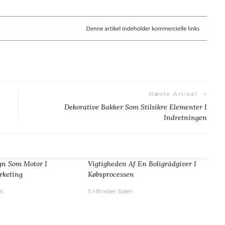
Næste Artikel
Dekorative Bakker Som Stilsikre Elementer I
Indretningen
gn Som Motor I
Vigtigheden Af En Boligrådgiver I
keting
Købsprocessen
en
5 Måneder Siden