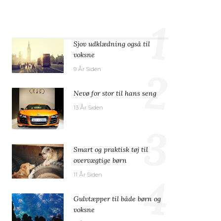
1
Sjov udklædning også til
voksne
2
9 År Siden
Nevø for stor til hans seng
13 År Siden
3
Smart og praktisk tøj til
overvægtige børn
4
11 År Siden
Gulvtæpper til både børn og
voksne