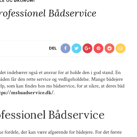
ICE OG ØKONOMI
rofessionel Bådservice
DEL
 det indebærer også et ansvar for at holde den i god stand. En
t båden får den rette service og vedligeholdelse. Mange bådejere
lp, som kan findes hos ms bådservice, for at sikre, at deres båd
tps://msbaadservice.dk/
.
fessionel Bådservice
e fordele, der kan være afgørende for bådejere. For det første