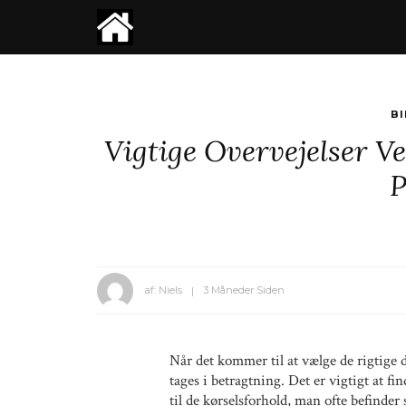
BI
Vigtige Overvejelser V
P
af:
Niels
3 Måneder Siden
Når det kommer til at vælge de rigtige d
tages i betragtning. Det er vigtigt at fi
til de kørselsforhold, man ofte befinder