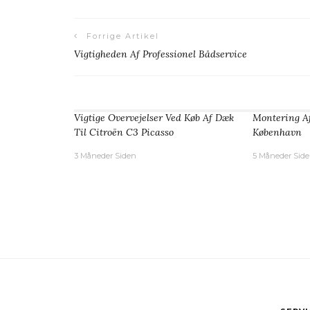
Forrige Artikel
Vigtigheden Af Professionel Bådservice
Vigtige Overvejelser Ved Køb Af Dæk
Montering A
Til Citroën C3 Picasso
København
3 Måneder Siden
5 Måneder Sid