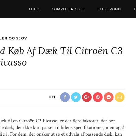
HJEM
COMPUTER OG IT
ELEKTRONIK
LER OG SJOV
ed Køb Af Dæk Til Citroën C3
icasso
DEL
æk til en Citroën C3 Picasso, er der flere faktorer, der bør
nde dæk, der ikke kun passer til bilens specifikationer, men også
 sig i. For dem, der ønsker at se et udvalg af passende dæk, kan