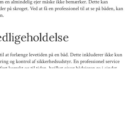
som en almindelig ejer måske ikke bemærker. Dette kan
er på skroget. Ved at få en professionel til at se på båden, kan
n.
dligeholdelse
il at forlænge levetiden på en båd. Dette inkluderer ikke kun
ing og kontrol af sikkerhedsudstyr. En professionel service
ført korrekt og til tiden, hvilket giver bådejeren ro i sindet.
 Løsninger
sionel bådservice er muligheden for skræddersyede løsninger.
e variere. En god service vil tage højde for bådens
t resulterer i en mere personlig og effektiv service.