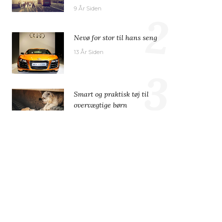
9 År Siden
2
Nevø for stor til hans seng
13 År Siden
3
Smart og praktisk tøj til
overvægtige børn
11 År Siden
4
Gulvtæpper til både børn og
voksne
11 År Siden