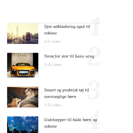
1
Sjov udklædning også til
voksne
2
9 År Siden
Nevø for stor til hans seng
13 År Siden
3
Smart og praktisk tøj til
overvægtige børn
4
11 År Siden
Gulvtæpper til både børn og
voksne