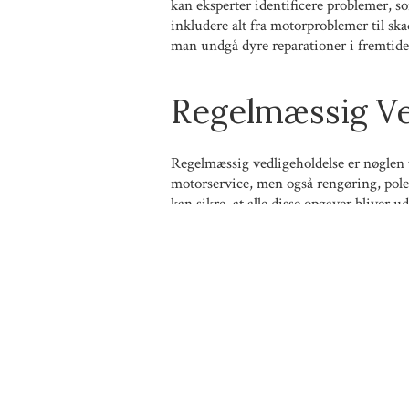
kan eksperter identificere problemer, 
inkludere alt fra motorproblemer til skad
man undgå dyre reparationer i fremtide
Regelmæssig Ve
Regelmæssig vedligeholdelse er nøglen t
motorservice, men også rengøring, poler
kan sikre, at alle disse opgaver bliver ud
Skræddersyede
En anden fordel ved at vælge en profes
Hver båd er unik, og derfor kan behoven
specifikationer og ejerens ønsker, hvilke