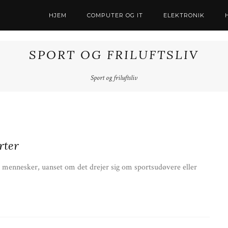
HJEM
COMPUTER OG IT
ELEKTRONIK
SPORT OG FRILUFTSLIV
Sport og friluftsliv
om En Vej Til
Vigtige Overvejelser Ved Køb Af Dæk
Til Citroën C3 Picasso
rter
mennesker, uanset om det drejer sig om sportsudøvere eller