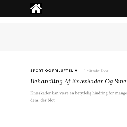
Healingsmassage S
Velvære
SPORT OG FRILUFTSLIV
4 Måneder Siden
Behandling Af Knæskader Og Sme
Knæskader kan være en betydelig hindring for mange 
dem, der blot