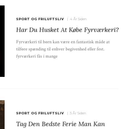
SPORT OG FRILUFTSLIV
4 År Siden
Har Du Husket At Købe Fyrværkeri?
Fyrværkeri til børn kan være en fantastisk måde at
tilføre spænding til enhver begivenhed eller fest.
fyrværkeri fås i mange
SPORT OG FRILUFTSLIV
5 År Siden
Tag Den Bedste Ferie Man Kan