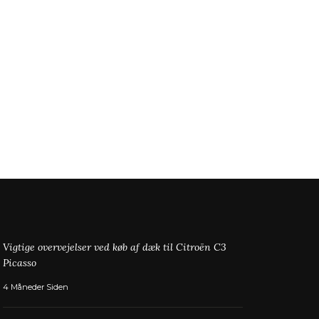
Vigtige overvejelser ved køb af dæk til Citroën C3
Picasso
4 Måneder Siden