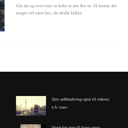
Går du og overvejer at købe et nyt flot ur. Så kunne det
meget vel være her, du skulle klikke
1
Sjov udklædning også til voksne
9 År Siden
2
Nevø for stor til hans seng