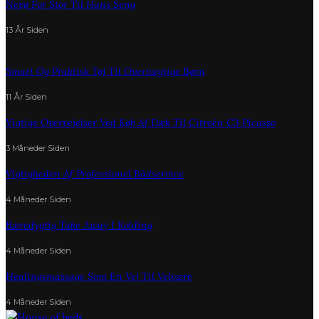
Nevø For Stor Til Hans Seng
13 År Siden
Smart Og Praktisk Tøj Til Overvægtige Børn
11 År Siden
Vigtige Overvejelser Ved Køb Af Dæk Til Citroën C3 Picasso
3 Måneder Siden
Vigtigheden Af Professionel Bådservice
4 Måneder Siden
Bæredygtig Take Away I Kolding
4 Måneder Siden
Healingsmassage Som En Vej Til Velvære
4 Måneder Siden