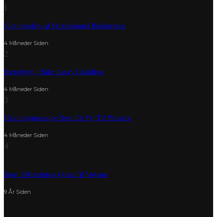
1
Vigtigheden Af Professionel Bådservice
4 Måneder Siden
2
Bæredygtig Take Away I Kolding
4 Måneder Siden
3
Healingsmassage Som En Vej Til Velvære
4 Måneder Siden
4
Sjov Udklædning Også Til Voksne
9 År Siden