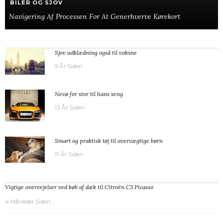
BILER OG SJOV
Navigering Af Processen For At Generhverve Kørekort
Sjov udklædning også til voksne
9 År Siden
Nevø for stor til hans seng
13 År Siden
Smart og praktisk tøj til overvægtige børn
11 År Siden
Vigtige overvejelser ved køb af dæk til Citroën C3 Picasso
4 Måneder Siden