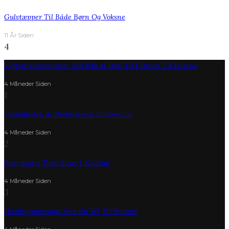
Gulvtæpper Til Både Børn Og Voksne
11 År Siden
4
Vigtige Overvejelser Ved Køb Af Dæk Til Citroën C3 Picasso
4 Måneder Siden
1
Vigtigheden Af Professionel Bådservice
4 Måneder Siden
2
Bæredygtig Take Away I Kolding
4 Måneder Siden
3
Healingsmassage Som En Vej Til Velvære