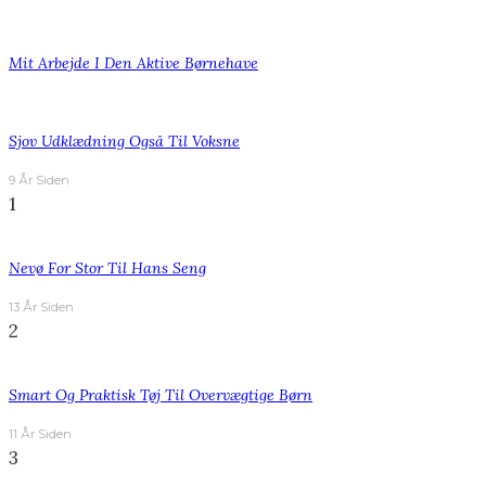
Mit Arbejde I Den Aktive Børnehave
Sjov Udklædning Også Til Voksne
9 År Siden
1
Nevø For Stor Til Hans Seng
13 År Siden
2
Smart Og Praktisk Tøj Til Overvægtige Børn
11 År Siden
3