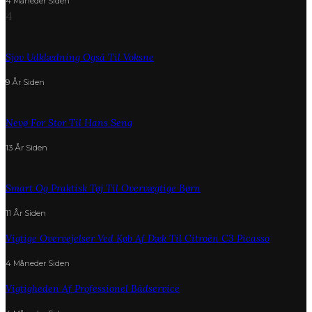
4 Måneder Siden
4
Sjov Udklædning Også Til Voksne
9 År Siden
Nevø For Stor Til Hans Seng
13 År Siden
Smart Og Praktisk Tøj Til Overvægtige Børn
11 År Siden
Vigtige Overvejelser Ved Køb Af Dæk Til Citroën C3 Picasso
4 Måneder Siden
Vigtigheden Af Professionel Bådservice