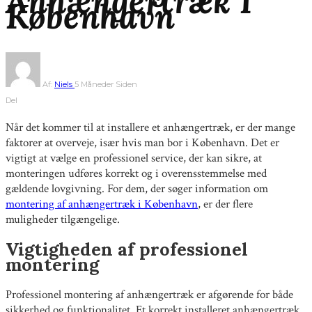
Anhængertræk I
København
Af:
Niels
5 Måneder Siden
Del
Når det kommer til at installere et anhængertræk, er der mange
faktorer at overveje, især hvis man bor i København. Det er
vigtigt at vælge en professionel service, der kan sikre, at
monteringen udføres korrekt og i overensstemmelse med
gældende lovgivning. For dem, der søger information om
montering af anhængertræk i København
, er der flere
muligheder tilgængelige.
Vigtigheden af professionel
montering
Professionel montering af anhængertræk er afgørende for både
sikkerhed og funktionalitet. Et korrekt installeret anhængertræk