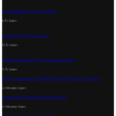
Sjov Udklædning Også Til Voksne
9 År Siden
Nevø For Stor Til Hans Seng
13 År Siden
Smart Og Praktisk Tøj Til Overvægtige Børn
11 År Siden
Vigtige Overvejelser Ved Køb Af Dæk Til Citroën C3 Picasso
4 Måneder Siden
Vigtigheden Af Professionel Bådservice
4 Måneder Siden
Bæredygtig Take Away I Kolding