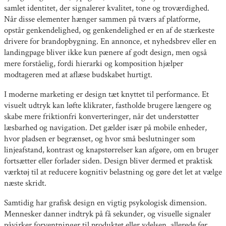
samlet identitet, der signalerer kvalitet, tone og troværdighed.
Når disse elementer hænger sammen på tværs af platforme,
opstår genkendelighed, og genkendelighed er en af de stærkeste
drivere for brandopbygning. En annonce, et nyhedsbrev eller en
landingpage bliver ikke kun pænere af godt design, men også
mere forståelig, fordi hierarki og komposition hjælper
modtageren med at aflæse budskabet hurtigt.
I moderne marketing er design tæt knyttet til performance. Et
visuelt udtryk kan løfte klikrater, fastholde brugere længere og
skabe mere friktionfri konverteringer, når det understøtter
læsbarhed og navigation. Det gælder især på mobile enheder,
hvor pladsen er begrænset, og hvor små beslutninger som
linjeafstand, kontrast og knapstørrelser kan afgøre, om en bruger
fortsætter eller forlader siden. Design bliver dermed et praktisk
værktøj til at reducere kognitiv belastning og gøre det let at vælge
næste skridt.
Samtidig har grafisk design en vigtig psykologisk dimension.
Mennesker danner indtryk på få sekunder, og visuelle signaler
påvirker forventninger til produktet eller ydelsen, allerede før