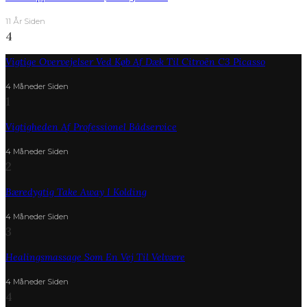
11 År Siden
4
Vigtige Overvejelser Ved Køb Af Dæk Til Citroën C3 Picasso
4 Måneder Siden
1
Vigtigheden Af Professionel Bådservice
4 Måneder Siden
2
Bæredygtig Take Away I Kolding
4 Måneder Siden
3
Healingsmassage Som En Vej Til Velvære
4 Måneder Siden
4