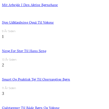
Mit Arbejde I Den Aktive Børnehave
Sjov Udklædning Også Til Voksne
9 År Siden
1
Nevø For Stor Til Hans Seng
13 År Siden
2
Smart Og Praktisk Tøj Til Overvægtige Børn
11 År Siden
3
Gulvtæpper Til Både Børn Og Voksne