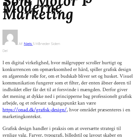
Som Motor I
Moderne
Marketing
Af:
Niels
5 Måneder Siden
Del
I en digital virkelighed, hvor målgrupper scroller hurtigt og
konkurrencen om opmærksomhed er hård, spiller grafisk design
en afgørende rolle for, om et budskab bliver set og husket. Visuel
kommunikation fungerer som et filter, der enten åbner døren til
indholdet eller får det til at forsvinde i mængden. Derfor giver
det mening at dykke ned i principperne bag professionelt grafisk
arbejde, og et relevant udgangspunkt kan være
https://onad.dk/grafisk-design/
, hvor området præsenteres i en
marketingkontekst.
Grafisk design handler i praksis om at oversætte strategi til
synlige valg. Farver, typografi, billedstil og layout skaber en