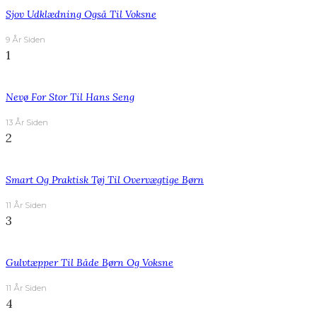
Sjov Udklædning Også Til Voksne
9 År Siden
1
Nevø For Stor Til Hans Seng
13 År Siden
2
Smart Og Praktisk Tøj Til Overvægtige Børn
11 År Siden
3
Gulvtæpper Til Både Børn Og Voksne
11 År Siden
4