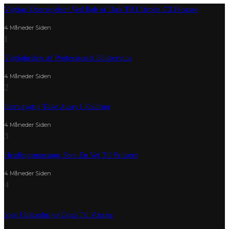
Vigtige Overvejelser Ved Køb Af Dæk Til Citroën C3 Picasso
4 Måneder Siden
1
Vigtigheden Af Professionel Bådservice
4 Måneder Siden
2
Bæredygtig Take Away I Kolding
4 Måneder Siden
3
Healingsmassage Som En Vej Til Velvære
4 Måneder Siden
4
Sjov Udklædning Også Til Voksne