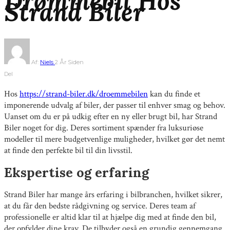
Drømmebil Hos
Strand Biler
Af:
Niels
2 År Siden
Del
Hos
https://strand-biler.dk/droemmebilen
kan du finde et
imponerende udvalg af biler, der passer til enhver smag og behov.
Uanset om du er på udkig efter en ny eller brugt bil, har Strand
Biler noget for dig. Deres sortiment spænder fra luksuriøse
modeller til mere budgetvenlige muligheder, hvilket gør det nemt
at finde den perfekte bil til din livsstil.
Ekspertise og erfaring
Strand Biler har mange års erfaring i bilbranchen, hvilket sikrer,
at du får den bedste rådgivning og service. Deres team af
professionelle er altid klar til at hjælpe dig med at finde den bil,
der opfylder dine krav. De tilbyder også en grundig gennemgang