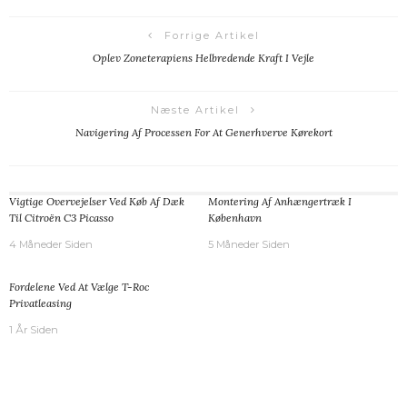
Forrige Artikel
Oplev Zoneterapiens Helbredende Kraft I Vejle
Næste Artikel
Navigering Af Processen For At Generhverve Kørekort
Vigtige Overvejelser Ved Køb Af Dæk
Montering Af Anhængertræk I
Til Citroën C3 Picasso
København
4 Måneder Siden
5 Måneder Siden
Fordelene Ved At Vælge T-Roc
Privatleasing
1 År Siden